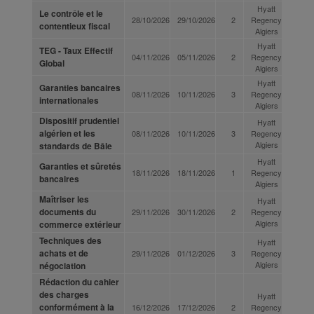
Hyatt
Le contrôle et le
28/10/2026
29/10/2026
2
Regency
contentieux fiscal
Algiers
Hyatt
TEG - Taux Effectif
04/11/2026
05/11/2026
2
Regency
Global
Algiers
Hyatt
Garanties bancaires
08/11/2026
10/11/2026
3
Regency
internationales
Algiers
Dispositif prudentiel
Hyatt
algérien et les
08/11/2026
10/11/2026
3
Regency
Algiers
standards de Bâle
Hyatt
Garanties et sûretés
18/11/2026
18/11/2026
1
Regency
bancaires
Algiers
Maîtriser les
Hyatt
documents du
29/11/2026
30/11/2026
2
Regency
Algiers
commerce extérieur
Techniques des
Hyatt
achats et de
29/11/2026
01/12/2026
3
Regency
Algiers
négociation
Rédaction du cahier
des charges
Hyatt
conformément à la
16/12/2026
17/12/2026
2
Regency