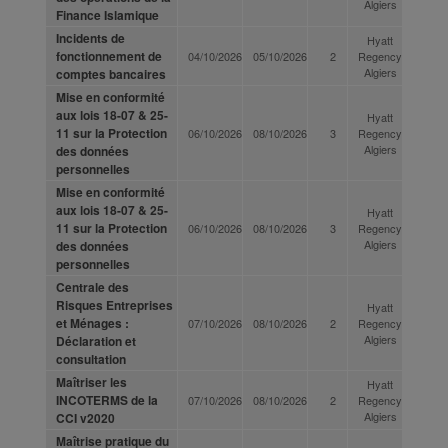
Algiers
Finance Islamique
Incidents de
Hyatt
fonctionnement de
04/10/2026
05/10/2026
2
Regency
Algiers
comptes bancaires
Mise en conformité
aux lois 18-07 & 25-
Hyatt
11 sur la Protection
06/10/2026
08/10/2026
3
Regency
Algiers
des données
personnelles
Mise en conformité
aux lois 18-07 & 25-
Hyatt
11 sur la Protection
06/10/2026
08/10/2026
3
Regency
Algiers
des données
personnelles
Centrale des
Risques Entreprises
Hyatt
et Ménages :
07/10/2026
08/10/2026
2
Regency
Algiers
Déclaration et
consultation
Maîtriser les
Hyatt
INCOTERMS de la
07/10/2026
08/10/2026
2
Regency
Algiers
CCI v2020
Maîtrise pratique du