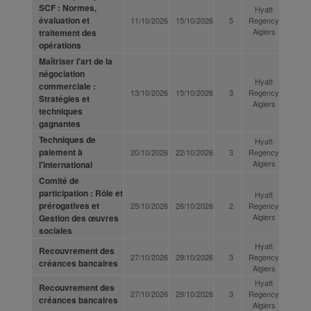
SCF : Normes,
Hyatt
évaluation et
11/10/2026
15/10/2026
5
Regency
Algiers
traitement des
opérations
Maîtriser l'art de la
négociation
Hyatt
commerciale :
13/10/2026
15/10/2026
3
Regency
Stratégies et
Algiers
techniques
gagnantes
Techniques de
Hyatt
paiement à
20/10/2026
22/10/2026
3
Regency
Algiers
l'international
Comité de
participation : Rôle et
Hyatt
prérogatives et
25/10/2026
26/10/2026
2
Regency
Algiers
Gestion des œuvres
sociales
Hyatt
Recouvrement des
27/10/2026
29/10/2026
3
Regency
créances bancaires
Algiers
Hyatt
Recouvrement des
27/10/2026
29/10/2026
3
Regency
créances bancaires
Algiers