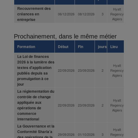
Recouvrement des
Hyatt
créances en
06/12/2026
08/12/2026
3
Regency
Algiers
entreprise
Prochainement, dans le même métier
Formation
Début
Fin
jours
Lieu
La Loi de finances
2026 à la lumière des
Hyatt
textes d'application
22/09/2026
23/09/2026
2
Regency
publiés depuis sa
Algiers
promulgation à ce
jour
La réglementation du
contrôle de change
Hyatt
appliquée aux
22/09/2026
23/09/2026
2
Regency
opérations de
Algiers
commerce
international
La Gouvernance et la
Hyatt
Conformité Sharia’a
29/09/2026
01/10/2026
3
Regency
des opérations de la