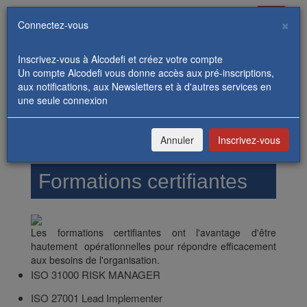
Toggle
×
Connectez-vous
navigati
Inscrivez-vous à Alcodefi et créez votre compte
Un compte Alcodefi vous donne accès aux pré-inscriptions,
aux notifications, aux Newsletters et à d'autres services en
une seule connexion
REJOIGNEZ-NOUS
CONNEXION / INSCRIPTION
Annuler
Inscrivez-vous
Formations certifiantes
Les formations certifiantes ont l'avantage d'être
hautement opérationnelles pour répondre efficacement
aux besoins de l'organisation.
ISO 31000 RISK MANAGER
ISO 27001 Lead Implementer