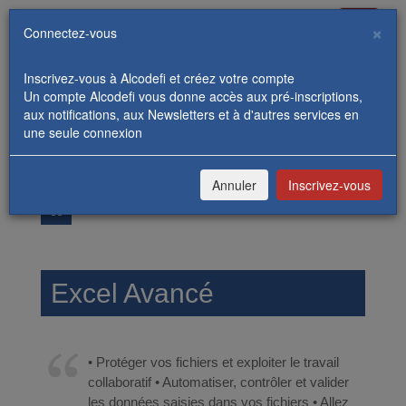
Toggle
×
Connectez-vous
navigati
Inscrivez-vous à Alcodefi et créez votre compte
Un compte Alcodefi vous donne accès aux pré-inscriptions,
aux notifications, aux Newsletters et à d'autres services en
une seule connexion
REJOIGNEZ-NOUS
CONNEXION / INSCRIPTION
Annuler
Inscrivez-vous
FORMATIONS
EXCEL AVANCÉ
Excel Avancé
• Protéger vos fichiers et exploiter le travail
collaboratif • Automatiser, contrôler et valider
les données saisies dans vos fichiers • Allez