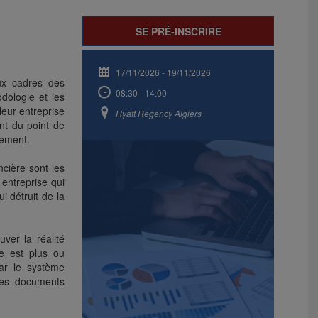
SE PRÉ-INSCRIRE
17/11/2026
-
19/11/2026
aux cadres des
08:30 - 14:00
dologie et les
leur entreprise
Hyatt Regency Algiers
nt du point de
pement.
cière sont les
 entreprise qui
i détruit de la
uver la réalité
le est plus ou
par le système
 ses documents