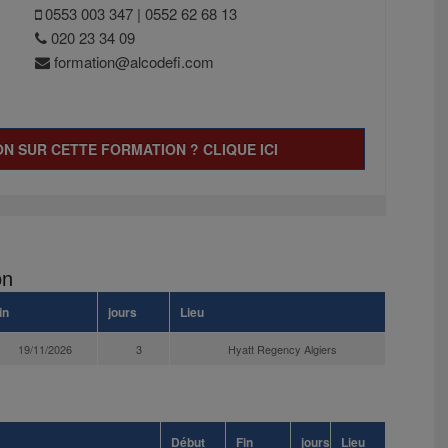
0553 003 347 | 0552 62 68 13
020 23 34 09
formation@alcodefi.com
N SUR CETTE FORMATION ? CLIQUE ICI
on
in
jours
Lieu
19/11/2026
3
Hyatt Regency Algiers
Début
Fin
jours
Lieu