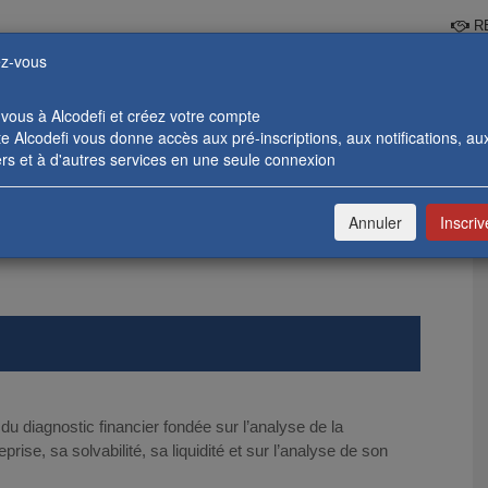
RE
z-vous
-vous à Alcodefi et créez votre compte
 Alcodefi vous donne accès aux pré-inscriptions, aux notifications, au
rs et à d'autres services en une seule connexion
 BANCAIRES
FORMATIONS ENTREPRISES
CATALOGUE & 
Annuler
Inscri
 du diagnostic financier fondée sur l’analyse de la
prise, sa solvabilité, sa liquidité et sur l’analyse de son