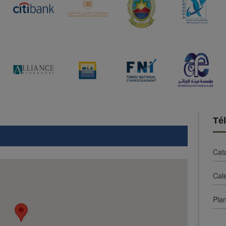
Té
Cat
Cal
Plan