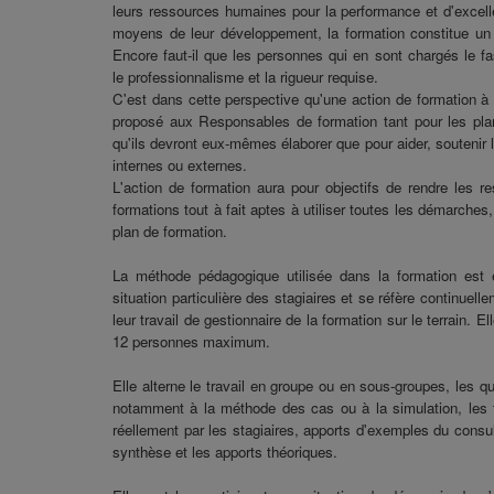
leurs ressources humaines pour la performance et d'excell
moyens de leur développement, la formation constitue un a
Encore faut-il que les personnes qui en sont chargés le f
le professionnalisme et la rigueur requise.
C'est dans cette perspective qu'une action de formation à l
proposé aux Responsables de formation tant pour les pla
qu'ils devront eux-mêmes élaborer que pour aider, soutenir 
internes ou externes.
L'action de formation aura pour objectifs de rendre les r
formations tout à fait aptes à utiliser toutes les démarche
plan de formation.
La méthode pédagogique utilisée dans la formation est es
situation particulière des stagiaires et se réfère continuell
leur travail de gestionnaire de la formation sur le terrain. E
12 personnes maximum.
Elle alterne le travail en groupe ou en sous-groupes, les q
notamment à la méthode des cas ou à la simulation, les t
réellement par les stagiaires, apports d'exemples du consult
synthèse et les apports théoriques.