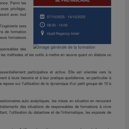
SE PRÉ-INSCRIRE
ence. Parmi les
xes privilégie.
assent avec tout
07/10/2025
-
14/10/2025
08:30 - 14:00
'ingénierie sera
ns de formation
Hyatt Regency Hotel
leurs formateurs
esponsables des
s, les méthodes et les outils à mettre en œuvre quant on élabore un
sentiellement participative et active. Elle est orientée vers la
ement à leurs besoins et à leur pratique quotidienne, en particulier à
lle repose sur l'utilisation de la dynamique d'un petit groupe de 10 à
uestionnaires auto analytiques, les mises en situation en recourant
raitements des situations de responsables de formations à vivre
ant, l'utilisation du datashow et de l'informatique, les exposés de