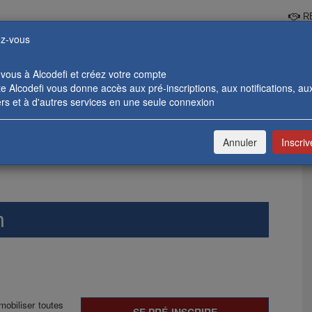
RE
z-vous
-vous à Alcodefi et créez votre compte
 Alcodefi vous donne accès aux pré-inscriptions, aux notifications, au
rs et à d'autres services en une seule connexion
 BANCAIRES
FORMATIONS ENTREPRISES
CATALOGUE & 
Annuler
Inscri
n
mobiliser toutes