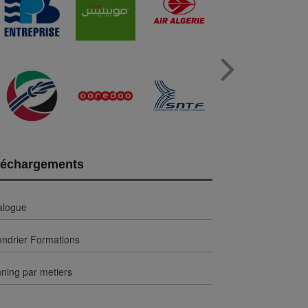
Next
léchargements
alogue
endrier Formations
ning par metiers