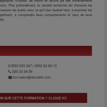
'approprier, d'utiliser, de mettre en œuvre par des entraînements
ssion. Plus profondément, le résultat recherché est d'amener les
mesurer les écarts avec ce qu'il leur faudrait faire, à examiner les
t pertinent, à comprendre leurs comportements et ceux de leurs
ifs.
0553 003 347 | 0552 62 68 13
020 23 34 09
formation@alcodefi.com
N SUR CETTE FORMATION ? CLIQUE ICI