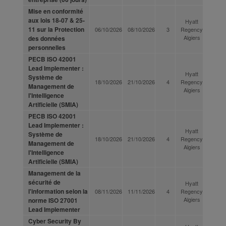
Mise en conformité
aux lois 18-07 & 25-
Hyatt
11 sur la Protection
06/10/2026
08/10/2026
3
Regency
Algiers
des données
personnelles
PECB ISO 42001
Lead Implementer :
Hyatt
Système de
18/10/2026
21/10/2026
4
Regency
Management de
Algiers
l'Intelligence
Artificielle (SMIA)
PECB ISO 42001
Lead Implementer :
Hyatt
Système de
18/10/2026
21/10/2026
4
Regency
Management de
Algiers
l'Intelligence
Artificielle (SMIA)
Management de la
sécurité de
Hyatt
l'information selon la
08/11/2026
11/11/2026
4
Regency
Algiers
norme ISO 27001
Lead Implementer
Cyber Security By