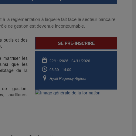
t à la réglementation à laquelle fait face le secteur bancaire,
ôle de gestion est devenue incontournable.
s outils et des
SE PRÉ-INSCRIRE
e.
 maitriser les
22/11/2026
-
24/11/2026
ainsi que les
08:30 - 14:00
ilotage de la
Hyatt Regency Algiers
 de gestion,
s, auditeurs,