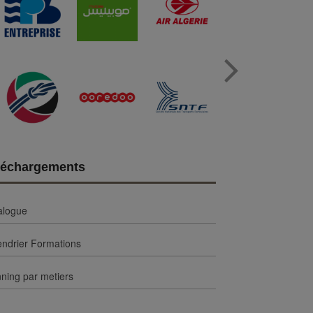
Next
léchargements
alogue
endrier Formations
ning par metiers