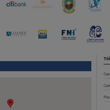
Té
Cat
Cal
Plan