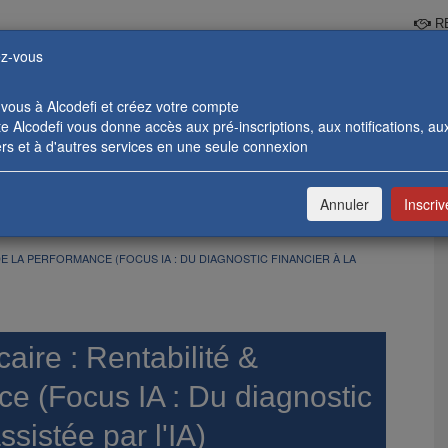
RE
z-vous
-vous à Alcodefi et créez votre compte
 Alcodefi vous donne accès aux pré-inscriptions, aux notifications, au
rs et à d'autres services en une seule connexion
 BANCAIRES
FORMATIONS ENTREPRISES
CATALOGUE & 
Annuler
Inscri
E LA PERFORMANCE (FOCUS IA : DU DIAGNOSTIC FINANCIER À LA
aire : Rentabilité &
ce (Focus IA : Du diagnostic
assistée par l'IA)