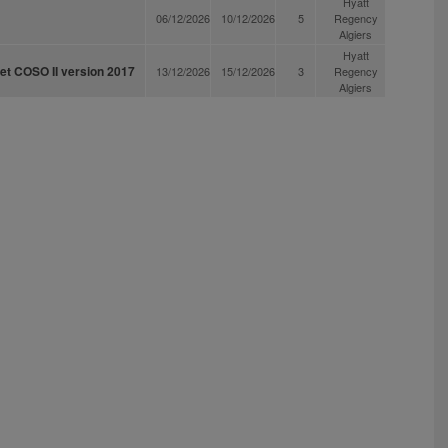
Hyatt
06/12/2026
10/12/2026
5
Regency
Algiers
Hyatt
et COSO II version 2017
13/12/2026
15/12/2026
3
Regency
Algiers