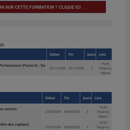
N SUR CETTE FORMATION ? CLIQUE ICI
on
Début
Fin
jours
Lieu
Hyatt
a Performance (Focus IA : Du
22/11/2026
24/11/2026
3
Regency
Algiers
Début
Fin
jours
Lieu
Hyatt
aux normes
27/09/2026
29/09/2026
3
Regency
Algiers
Hyatt
ation des capitaux
27/09/2026
29/09/2026
3
Regency