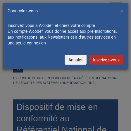
Toggle
×
Connectez-vous
navigati
Inscrivez-vous à Alcodefi et créez votre compte
Un compte Alcodefi vous donne accès aux pré-inscriptions,
aux notifications, aux Newsletters et à d'autres services en
une seule connexion
REJOIGNEZ-NOUS
CONNEXION / INSCRIPTION
Annuler
Inscrivez-vous
FORMATIONS
DISPOSITIF DE MISE EN CONFORMITÉ AU RÉFÉRENTIEL NATIONAL
DE SÉCURITÉ DES SYSTÈMES D'INFORMATION (RNSI)
Dispositif de mise en
conformité au
Référentiel National de